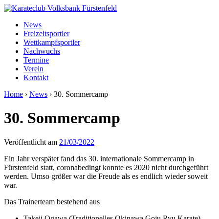
News
Freizeitsportler
Wettkampfsportler
Nachwuchs
Termine
Verein
Kontakt
Home
›
News
›
30. Sommercamp
30. Sommercamp
Veröffentlicht am
21/03/2022
Ein Jahr verspätet fand das 30. internationale Sommercamp in
Fürstenfeld statt, coronabedingt konnte es 2020 nicht durchgeführt
werden. Umso größer war die Freude als es endlich wieder soweit
war.
Das Trainerteam bestehend aus
Takeji Ogawa (Traditionelles Okinawa Goju Ryu Karate)